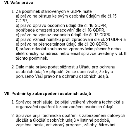
VI. Vaše práva
Za podmínek stanovených v GDPR máte
a) právo na přístup ke svým osobním údajům dle čl. 15
GDPR,
b) právo opravu osobních údajů dle čl. 16 GDPR,
popřípadě omezení zpracování dle čl. 18 GDPR.
c) právo na výmaz osobních údajů dle čl. 17 GDPR.
d) právo vznést námitku proti zpracování dle čl. 21 GDPR a
e) právo na přenositelnost údajů dle čl. 20 GDPR.
f) právo odvolat souhlas se zpracováním písemně nebo
elektronicky na adresu nebo email správce uvedený v čl. III
těchto podmínek.
Dále máte právo podat stížnost u Úřadu pro ochranu
osobních údajů v případě, že se domníváte, že bylo
porušeno Vaší právo na ochranu osobních údajů.
VII. Podmínky zabezpečení osobních údajů
Správce prohlašuje, že přijal veškerá vhodná technická a
organizační opatření k zabezpečení osobních údajů.
Správce přijal technická opatření k zabezpečení datových
úložišť a úložišť osobních údajů v listinné podobě,
zejména: hesla, antivirový program, zálohy, šifrování.