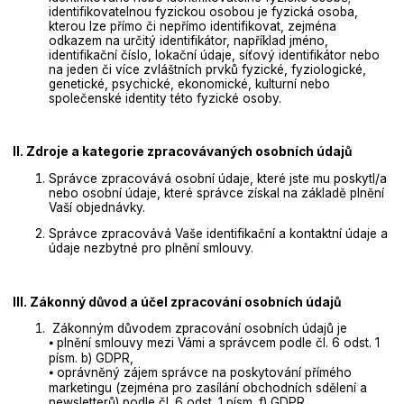
identifikovatelnou fyzickou osobou je fyzická osoba,
kterou lze přímo či nepřímo identifikovat, zejména
odkazem na určitý identifikátor, například jméno,
identifikační číslo, lokační údaje, síťový identifikátor nebo
na jeden či více zvláštních prvků fyzické, fyziologické,
genetické, psychické, ekonomické, kulturní nebo
společenské identity této fyzické osoby.
II. Zdroje a kategorie zpracovávaných osobních údajů
Správce zpracovává osobní údaje, které jste mu poskytl/a
nebo osobní údaje, které správce získal na základě plnění
Vaší objednávky.
Správce zpracovává Vaše identifikační a kontaktní údaje a
údaje nezbytné pro plnění smlouvy.
III. Zákonný důvod a účel zpracování osobních údajů
Zákonným důvodem zpracování osobních údajů je
⦁ plnění smlouvy mezi Vámi a správcem podle čl. 6 odst. 1
písm. b) GDPR,
⦁ oprávněný zájem správce na poskytování přímého
marketingu (zejména pro zasílání obchodních sdělení a
newsletterů) podle čl. 6 odst. 1 písm. f) GDPR,