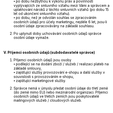
⦁ po dobu nezbytnou k výkonu práv a povinností
vyplývajících ze smluvního vztahu mezi Vámi a správcem a
uplatňování nároků z těchto smluvních vztahů (po dobu 15
let od ukončení smluvního vztahu).
⦁ po dobu, než je odvolán souhlas se zpracováním
osobních údajů pro účely marketingu, nejdéle 6 let, jsou-li
osobní údaje zpracovávány na základě souhlasu.
Po uplynutí doby uchovávání osobních údajů správce
osobní údaje vymaže.
V. Příjemci osobních údajů (subdodavatelé správce)
Příjemci osobních údajů jsou osoby
⦁ podílející se na dodání zboží / služeb / realizaci plateb na
základě smlouvy,
⦁ zajišťující služby provozování e-shopu a další služby v
souvislosti s provozováním e-shopu,
⦁ zajišťující marketingové služby.
Správce nemá v úmyslu předat osobní údaje do třetí země
(do země mimo EU) nebo mezinárodní organizaci. Příjemci
osobních údajů ve třetích zemích jsou poskytovatelé
mailingových služeb / cloudových služeb.