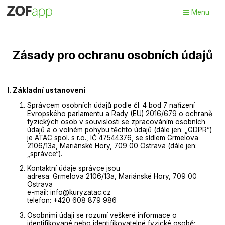
Menu
Zásady pro ochranu osobních údajů
I. Základní ustanovení
Správcem osobních údajů podle čl. 4 bod 7 nařízení
Evropského parlamentu a Rady (EU) 2016/679 o ochraně
fyzických osob v souvislosti se zpracováním osobních
údajů a o volném pohybu těchto údajů (dále jen: „GDPR”)
je ATAC spol. s r.o., IČ 47544376, se sídlem Grmelova
2106/13a, Mariánské Hory, 709 00 Ostrava (dále jen:
„správce“).
Kontaktní údaje správce jsou
adresa: Grmelova 2106/13a, Mariánské Hory, 709 00
Ostrava
e-mail: info@kuryzatac.cz
telefon: +420 608 879 986
Osobními údaji se rozumí veškeré informace o
identifikované nebo identifikovatelné fyzické osobě;