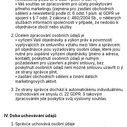
⦁ Váš souhlas se zpracováním pro účely poskytování
přímého marketingu (zejména pro zasílání obchodních
sdělení a newsletterů) podle čl. 6 odst. 1 písm. a) GDPR ve
spojení s § 7 odst. 2 zákona č. 480/2004 Sb., o některých
službách informační společnosti v případě, že nedošlo k
objednávce zboží nebo služby.
Účelem zpracování osobních údajů je
⦁ vyřízení Vaší objednávky a výkon práv a povinností
vyplývajících ze smluvního vztahu mezi Vámi a správcem;
při objednávce jsou vyžadovány osobní údaje, které jsou
nutné pro úspěšné vyřízení objednávky (jméno a adresa,
kontakt), poskytnutí osobních údajů je nutným
požadavkem pro uzavření a plnění smlouvy, bez
poskytnutí osobních údajů není možné smlouvu uzavřít či jí
ze strany správce plnit,
⦁ zasílání obchodních sdělení a činění dalších
marketingových aktivit.
Ze strany správce dochází k automatickému individuálnímu
rozhodování ve smyslu čl. 22 GDPR. S takovým
zpracováním jste poskytl/a svůj výslovný souhlas.
IV. Doba uchovávání údajů
Správce uchovává osobní údaje